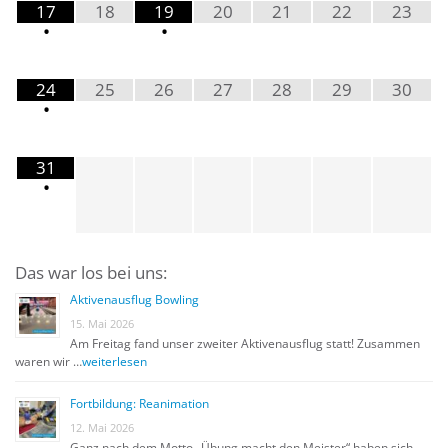
17
18
19
20
21
22
23
•
•
24
25
26
27
28
29
30
•
31
•
Das war los bei uns:
Aktivenausflug Bowling
15. Mai 2026
Am Freitag fand unser zweiter Aktivenausflug statt! Zusammen
waren wir …
weiterlesen
Fortbildung: Reanimation
12. Mai 2026
Ganz nach dem Motto „Übung macht den Meister“ haben sich …