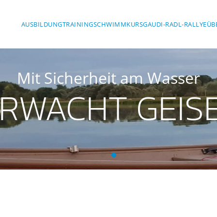
AUSBILDUNG
TRAINING
SCHWIMMKURS
GAUDI-RADL-RALLYE
ÜB
Mit Sicherheit am Was
SERWACHT GE
Wasserwacht Geisenfeld
Wasserwacht Geisenfeld