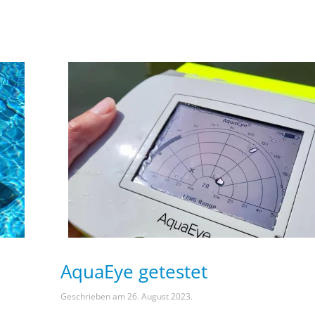
AquaEye getestet
Geschrieben am
26. August 2023
.