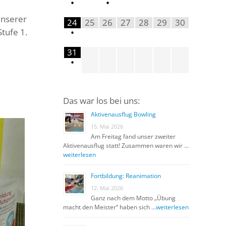
•
•
unserer
24
25
26
27
28
29
30
tufe 1.
•
31
•
Das war los bei uns:
Aktivenausflug Bowling
15. Mai 2026
Am Freitag fand unser zweiter
Aktivenausflug statt! Zusammen waren wir …
weiterlesen
Fortbildung: Reanimation
12. Mai 2026
Ganz nach dem Motto „Übung
macht den Meister“ haben sich …
weiterlesen