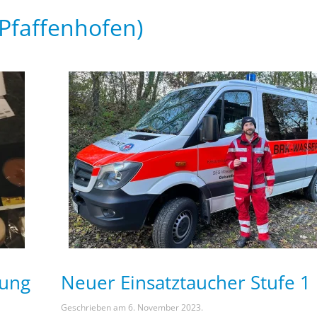
 Pfaffenhofen)
lung
Neuer Einsatztaucher Stufe 1
Geschrieben am
6. November 2023
.