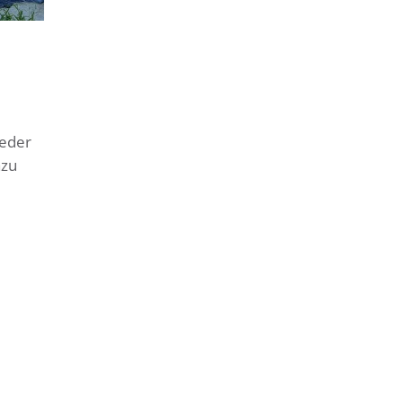
ieder
azu