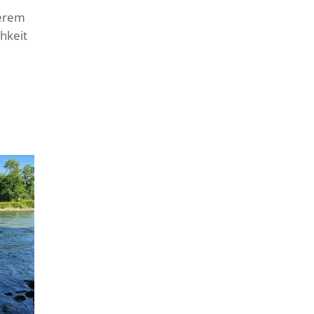
serem
hkeit