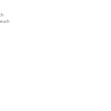
ch
f euch