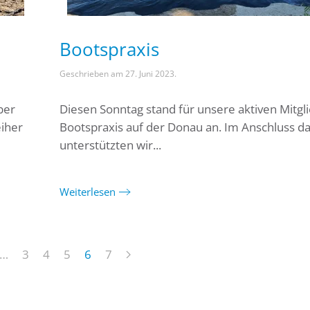
Bootspraxis
Geschrieben am
27. Juni 2023
.
ber
Diesen Sonntag stand für unsere aktiven Mitgl
eiher
Bootspraxis auf der Donau an. Im Anschluss d
unterstützten wir...
Weiterlesen
…
3
4
5
6
7