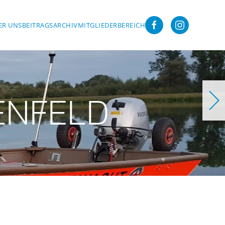
ER UNS
BEITRAGSARCHIV
MITGLIEDERBEREICH
ser
ISENFELD